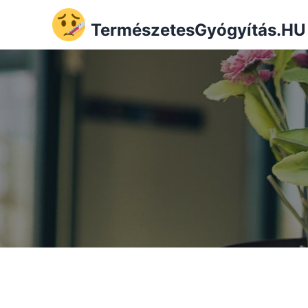
TermészetesGyógyítás.HU