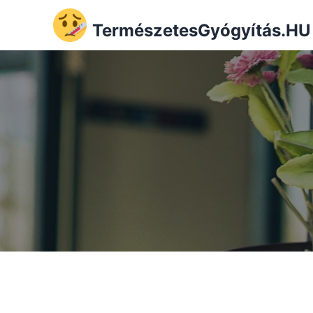
TermészetesGyógyítás.HU