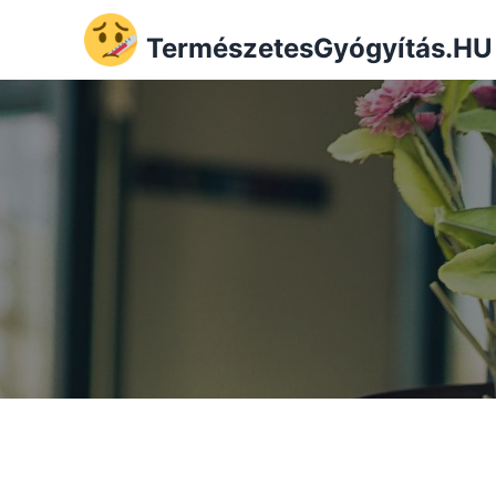
TermészetesGyógyítás.HU