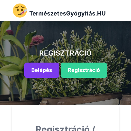
TermészetesGyógyítás.HU
REGISZTRÁCIÓ
Belépés
Regisztráció
Regisztráció /