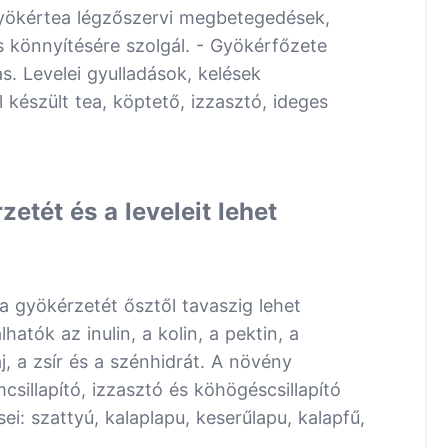
 gyökértea légzőszervi megbetegedések,
 könnyítésére szolgál. - Gyökérfőzete
s. Levelei gyulladások, kelések
 készült tea, köptető, izzasztó, ideges
etét és a leveleit lehet
a gyökérzetét ősztől tavaszig lehet
atók az inulin, a kolin, a pektin, a
j, a zsír és a szénhidrát. A növény
csillapító, izzasztó és köhögéscsillapító
ei: szattyú, kalaplapu, keserűlapu, kalapfű,