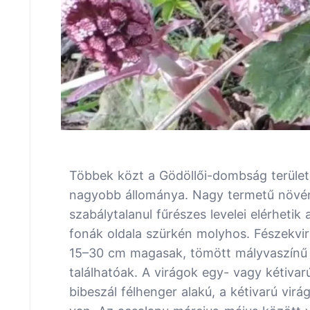
Többek közt a Gödöllői-dombság terület
nagyobb állománya. Nagy termetű növény
szabálytalanul fűrészes levelei elérhetik
fonák oldala szürkén molyhos. Fészekvir
15–30 cm magasak, tömött mályvaszínű f
találhatóak. A virágok egy- vagy kétivar
bibeszál félhenger alakú, a kétivarú vir