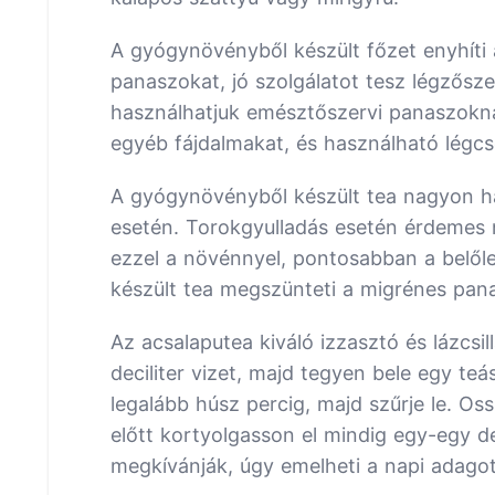
A gyógynövényből készült főzet enyhíti 
panaszokat, jó szolgálatot tesz légzősz
használhatjuk emésztőszervi panaszoknál i
egyéb fájdalmakat, és használható légcs
A gyógynövényből készült tea nagyon h
esetén. Torokgyulladás esetén érdemes n
ezzel a növénnyel, pontosabban a belőle
készült tea megszünteti a migrénes pana
Az acsalaputea kiváló izzasztó és lázcsill
deciliter vizet, majd tegyen bele egy teá
legalább húsz percig, majd szűrje le. Os
előtt kortyolgasson el mindig egy-egy d
megkívánják, úgy emelheti a napi adagot