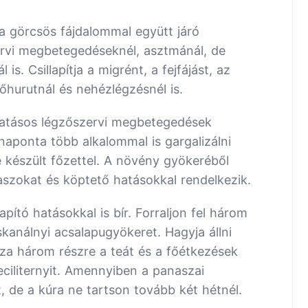
a görcsös fájdalommal együtt járó
ervi megbetegedéseknél, asztmánál, de
s. Csillapítja a migrént, a fejfájást, az
őhurutnál és nehézlégzésnél is.
atásos légzőszervi megbetegedések
aponta több alkalommal is gargalizálni
 készült főzettel. A növény gyökeréből
szokat és köptető hatásokkal rendelkezik.
apító hatásokkal is bír. Forraljon fel három
skanálnyi acsalapugyökeret. Hagyja állni
sza három részre a teát és a főétkezések
eciliternyit. Amennyiben a panaszai
, de a kúra ne tartson tovább két hétnél.