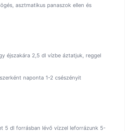
ögés, asztmatikus panaszok ellen és
y éjszakára 2,5 dl vízbe áztatjuk, reggel
szerként naponta 1-2 csészényit
 5 dl forrásban lévő vízzel leforrázunk 5-