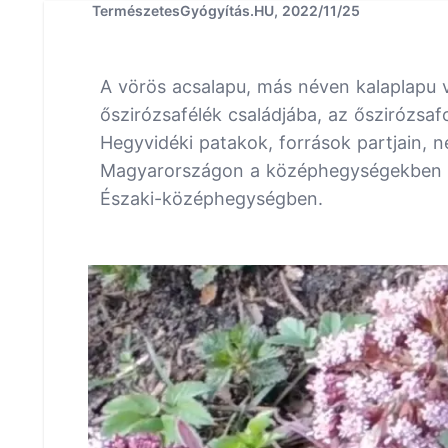
TermészetesGyógyítás.HU, 2022/11/25
A vörös acsalapu, más néven kalaplapu v
őszirózsafélék családjába, az őszirózsa
Hegyvidéki patakok, források partjain, 
Magyarországon a középhegységekben g
Északi-középhegységben.