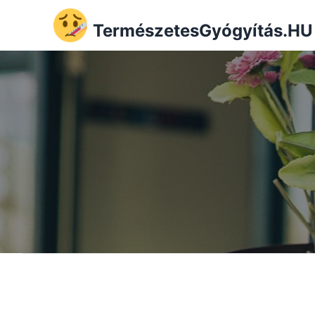
TermészetesGyógyítás.HU