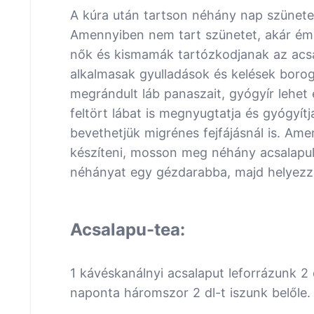
A kúra után tartson néhány nap szünetet
Amennyiben nem tart szünetet, akár émel
nők és kismamák tartózkodjanak az acsa
alkalmasak gyulladások és kelések boroga
megrándult láb panaszait, gyógyír lehet 
feltört lábat is megnyugtatja és gyógyítj
bevethetjük migrénes fejfájásnál is. Am
készíteni, mosson meg néhány acsalapule
néhányat egy gézdarabba, majd helyezze 
Acsalapu-tea:
1 kávéskanálnyi acsalaput leforrázunk 2 d
naponta háromszor 2 dl-t iszunk belőle.