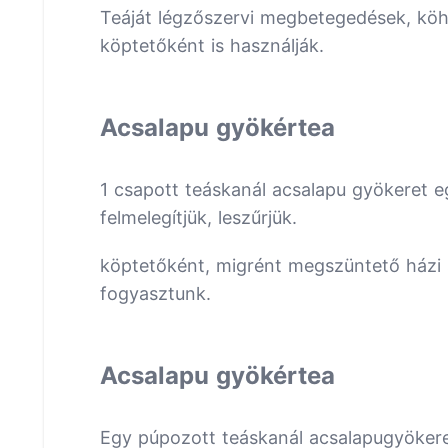
Teáját légzőszervi megbetegedések, köh
köptetőként is használják.
Acsalapu gyökértea
1 csapott teáskanál acsalapu gyökeret eg
felmelegítjük, leszűrjük.
köptetőként, migrént megszüntető házi 
fogyasztunk.
Acsalapu gyökértea
Egy púpozott teáskanál acsalapugyökeret