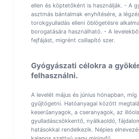
ellen és köptetőként is használják. - A
asztmás bántalmak enyhítésére, a légzés
torokgyulladás elleni öblögetésre alkalma
borogatására használható. - A levelekből
fejfájást, migrént csillapító szer.
Gyógyászati célokra a gyökérz
felhasználni.
A levelét május és június hónapban, míg 
gyűjtögetni. Hatóanyagai között megtalálh
keserűanyagok, a cseranyagok, az illóola
gyulladáscsökkentő, nyálkaoldó, fájdalom
hatásokkal rendelkezik. Népies elnevezés
kalapos szattyú vagy mirigyfű.