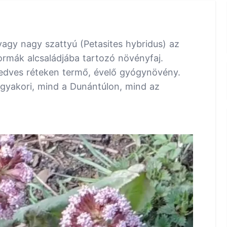
agy nagy szattyú (Petasites hybridus) az
formák alcsaládjába tartozó növényfaj.
nedves réteken termő, évelő gyógynövény.
yakori, mind a Dunántúlon, mind az