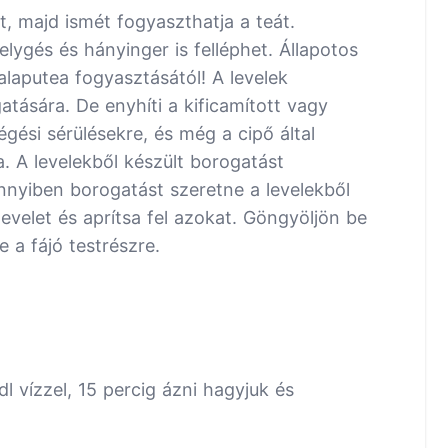
, majd ismét fogyaszthatja a teát.
ygés és hányinger is felléphet. Állapotos
laputea fogyasztásától! A levelek
tására. De enyhíti a kificamított vagy
égési sérülésekre, és még a cipő által
a. A levelekből készült borogatást
ennyiben borogatást szeretne a levelekből
velet és aprítsa fel azokat. Göngyöljön be
a fájó testrészre.
l vízzel, 15 percig ázni hagyjuk és