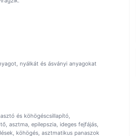
irágzik.
ű anyagot, nyálkát és ásványi anyagokat
zasztó és köhögéscsillapító,
ő, asztma, epilepszia, ideges fejfájás,
dések, köhögés, asztmatikus panaszok