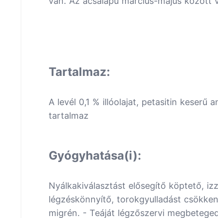
van. Az acsalapu március-május között v
Tartalmaz:
A levél 0,1 % illóolajat, petasitin keser
tartalmaz
Gyógyhatása(i):
Nyálkakiválasztást elősegítő köptető, iz
légzéskönnyítő, torokgyulladást csökkent
migrén. - Teáját légzőszervi megbetege