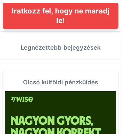
Iratkozz fel, hogy ne maradj
le!
Legnézettebb bejegyzések
Olcsó külföldi pénzküldés