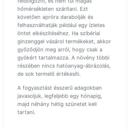
feldolgozni, és nem túl magas
hőmérsékleten szárítani. Ezt
követően apróra darabolják és
felhasználhatják például egy ízletes
öntet elkészítéséhez. Ha szibériai
ginzenggel vásárol termékeket, akkor
győződjön meg arról, hogy csak a
gyökért tartalmazza. A növény többi
részében nincs hatóanyag-ábrázolás,
de sok termelő értékesíti.
A fogyasztást ésszerű adagokban
javasoljuk, legfeljebb egy hónapig,
majd néhány hétig szünetet kell
tartani.