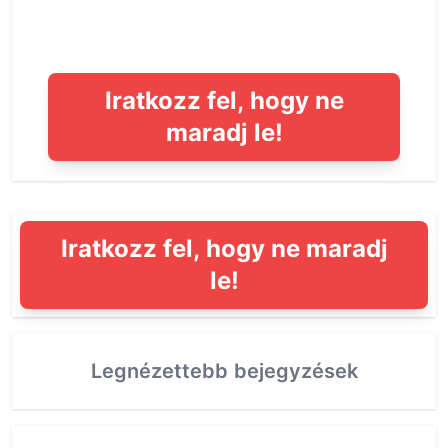
Iratkozz fel, hogy ne
maradj le!
Iratkozz fel, hogy ne maradj
le!
Legnézettebb bejegyzések