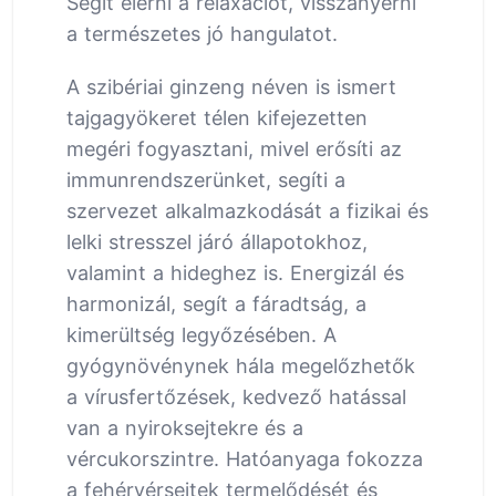
Segít elérni a relaxációt, visszanyerni
a természetes jó hangulatot.
A szibériai ginzeng néven is ismert
tajgagyökeret télen kifejezetten
megéri fogyasztani, mivel erősíti az
immunrendszerünket, segíti a
szervezet alkalmazkodását a fizikai és
lelki stresszel járó állapotokhoz,
valamint a hideghez is. Energizál és
harmonizál, segít a fáradtság, a
kimerültség legyőzésében. A
gyógynövénynek hála megelőzhetők
a vírusfertőzések, kedvező hatással
van a nyiroksejtekre és a
vércukorszintre. Hatóanyaga fokozza
a fehérvérsejtek termelődését és