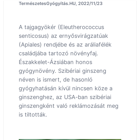
TermészetesGyógyítás.HU, 2022/11/23
A tajgagyökér (Eleutherococcus
senticosus) az ernyősvirágzatúak
(Apiales) rendjébe és az aráliafélék
családjába tartozó növényfaj.
Északkelet-Ázsiában honos
gyógynövény. Szibériai ginszeng
néven is ismert, de hasonló
gyógyhatásán kívül nincsen köze a
ginszenghez, az USA-ban szibériai
ginszengként való reklámozását meg
is tiltották.