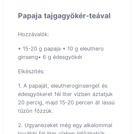
Papaja tajgagyökér-teával
Hozzávalók:
• 15-20 g papaja • 10 g eleuthero
ginseng• 6 g édesgyökér
Elkészítés:
1. A papaját, eleutheroginsenget és
édesgyökeret fél liter vízben áztatjuk
20 percig, majd 15-20 percen át lassú
tűzön főzzük.
2. Ugyanezeket még egy alkalommal
további fél liter vízben lefőzhetjük.