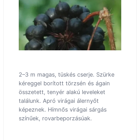
2–3 m magas, tüskés cserje. Szürke
kéreggel borított törzsén és ágain
összetett, tenyér alakú leveleket
találunk. Apró virágai álernyőt
képeznek. Hímnős virágai sárgás
színűek, rovarbeporzásúak.