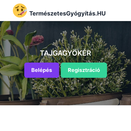
TermészetesGyógyítás.HU
TAJGAGYÖKÉR
Belépés
Regisztráció